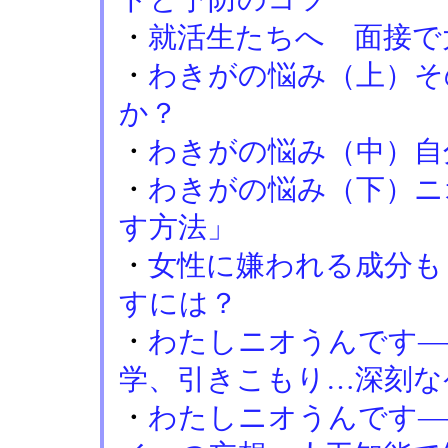
・
就活生たちへ 面接で
・
わきがの悩み（上）そ
か？
・
わきがの悩み（中）自
・
わきがの悩み（下）ニ
す方法」
・
女性に嫌われる成分も
すには？
・
わたしニオうんです―
学、引きこもり…深刻な
・
わたしニオうんです―