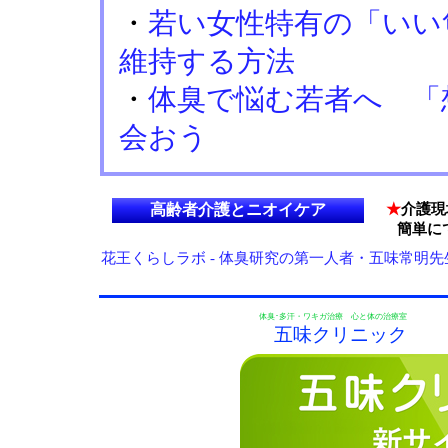
・
若い女性特有の「い
維持する方法
・
体臭で悩む若者へ 「
会おう
高齢者介護とニオイケア
★
介護現
簡単にで
花王くらしラボ - 体臭研究の第一人者・五味常明
体臭･多汗・ワキガ治療 心と体の治療室
五味クリニック