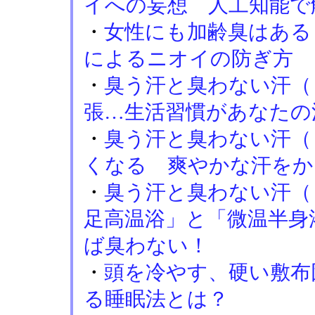
イへの妄想 人工知能で
・
女性にも加齢臭はある
によるニオイの防ぎ方
・
臭う汗と臭わない汗（
張…生活習慣があなたの
・
臭う汗と臭わない汗（
くなる 爽やかな汗をか
・
臭う汗と臭わない汗（
足高温浴」と「微温半身
ば臭わない！
・
頭を冷やす、硬い敷布
る睡眠法とは？