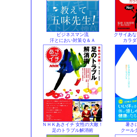
ビジネスマン流
クサイあな
汗とにおい対策Ｑ＆Ａ
カラダ
ＮＨＫあさイチ 女性の大敵！
暑さ
足のトラブル解消術
クール