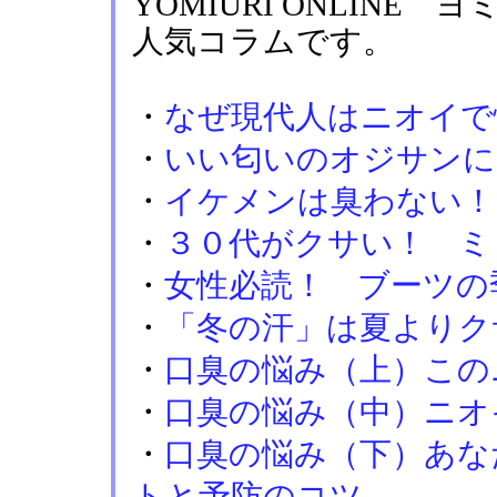
YOMIURI ONLIN
人気コラムです。
・
なぜ現代人はニオイで
・
いい匂いのオジサンに
・
イケメンは臭わない！
・
３０代がクサい！ ミ
・
女性必読！ ブーツの
・
「冬の汗」は夏よりク
・
口臭の悩み（上）この
・
口臭の悩み（中）ニオ
・
口臭の悩み（下）あな
トと予防のコツ