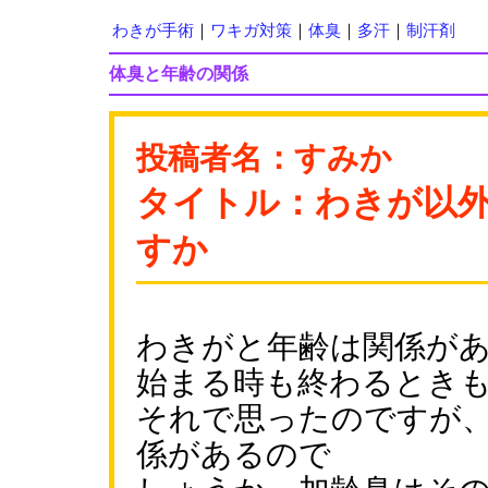
わきが手術
｜
ワキガ対策
｜
体臭
｜
多汗
｜
制汗剤
体臭と年齢の関係
投稿者名：すみか
タイトル：わきが以
すか
わきがと年齢は関係が
始まる時も終わるとき
それで思ったのですが
係があるので