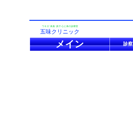
ワキガ･体臭･多汗 心と体の診療室
五味クリニック
メイン
診察