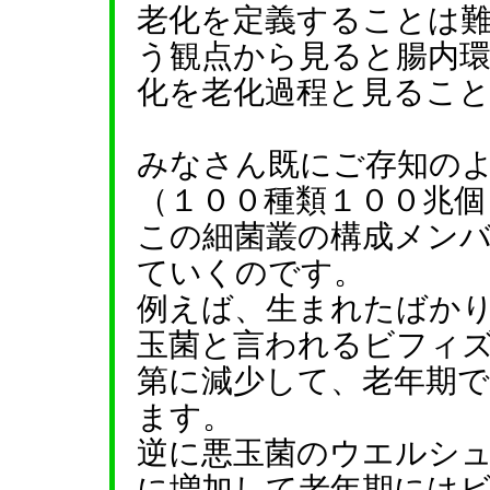
老化を定義することは
う観点から見ると腸内
化を老化過程と見るこ
みなさん既にご存知の
（１００種類１００兆個
この細菌叢の構成メン
ていくのです。
例えば、生まれたばか
玉菌と言われるビフィ
第に減少して、老年期
ます。
逆に悪玉菌のウエルシ
に増加して老年期には