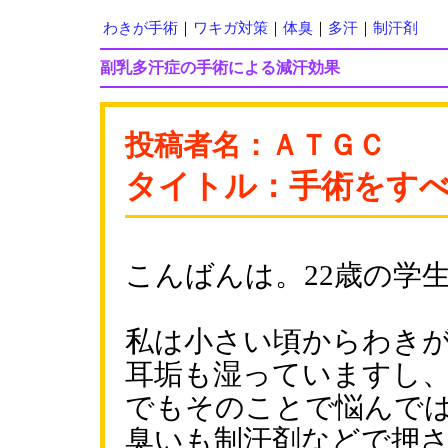
わきが手術
｜
ワキガ対策
｜
体臭
｜
多汗
｜
制汗剤
副乳多汗症の手術による減汗効果
投稿者名：ＡＴＧＣ
タイトル：手術をす
こんばんは。22歳の学
私は小さい頃からわき
耳垢も湿っていますし
でもそのことで悩んで
臭いも制汗剤などで押