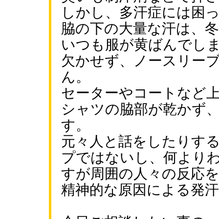
しかし、多汗症には困
脇の下の大量な汗は、
いつも服が黄ばんでし
欠かせず、ノースリー
ん。
セーターやコートなど
シャツの脇部が乾かず
す。
元々人と話をしたりす
プではないし、何より
すが周囲の人々の反応
精神的な原因による発