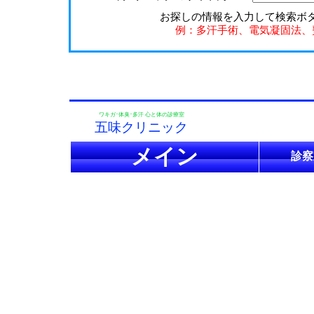
お探しの情報を入力して検索ボ
例：多汗手術、電気凝固法、
ワキガ･体臭･多汗 心と体の診療室
五味クリニック
メイン
診察