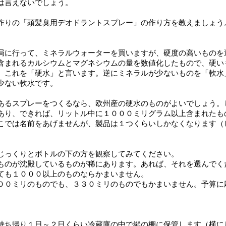
は言えないでしょう。
作りの「頭髪臭用デオドラントスプレー」の作り方を教えましょう
局に行って、ミネラルウォーターを買いますが、硬度の高いものを
含まれるカルシウムとマグネシウムの量を数値化したもので、硬い
。これを「硬水」と言います。逆にミネラルが少ないものを「軟水
少ない軟水です。
あるスプレーをつくるなら、欧州産の硬水のものがよいでしょう。
あり、できれば、リットル中に１０００ミリグラム以上含まれたも
こでは名前をあげませんが、製品は１つくらいしかなくなります（
じっくりとボトルの下の方を観察してみてください。
ものが沈殿しているものが稀にあります。あれば、それを選んでく
ても１０００以上のものならかまいません。
００ミリのものでも、３３０ミリのものでもかまいません。予算に
持ち帰り１日～２日くらい冷蔵庫の中で縦の棚に保管します（横に