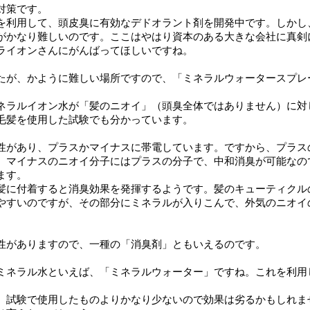
対策です。
を利用して、頭皮臭に有効なデドオラント剤を開発中です。しかし
がかなり難しいのです。ここはやはり資本のある大きな会社に真剣
ライオンさんにがんばってほしいですね。
たが、かように難しい場所ですので、「ミネラルウォータースプレ
。
ネラルイオン水が「髪のニオイ」（頭臭全体ではありません）に対
毛髪を使用した試験でも分かっています。
性があり、プラスかマイナスに帯電しています。ですから、プラス
、マイナスのニオイ分子にはプラスの分子で、中和消臭が可能なの
ます。
髪に付着すると消臭効果を発揮するようです。髪のキューティクル
やすいのですが、その部分にミネラルが入りこんで、外気のニオイ
。
性がありますので、一種の「消臭剤」ともいえるのです。
ミネラル水といえば、「ミネラルウォーター」ですね。これを利用
、試験で使用したものよりかなり少ないので効果は劣るかもしれま