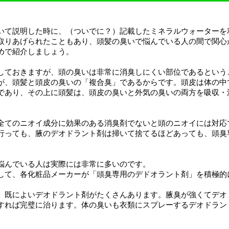
いて説明した時に、（ついでに？）記載したミネラルウォーターを
取りあげられたこともあり、頭髪の臭いで悩んでいる人の間で関心
めで紹介しましょう。
しておきますが、頭の臭いは非常に消臭しにくい部位であるという
が、頭髪と頭皮の臭いの「複合臭」であるからです。頭皮は体の中
であり、その上に頭髪は、頭皮の臭いと外気の臭いの両方を吸収・
全てのニオイ成分に効果のある消臭剤でないと頭のニオイには対応
行っても、腋のデオドラント剤は掃いて捨てるほどあっても、頭臭
。
悩んでいる人は実際には非常に多いのです。
して、各化粧品メーカーが「頭臭専用のデドオラント剤」を積極的
、既によいデオドラント剤がたくさんあります。腋臭が強くてデオ
すれば完璧に治ります。体の臭いも衣類にスプレーするデオドラン