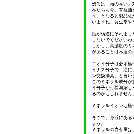
残るは「頭の臭い」
私たちも今、有益菌
イ」となると製品化
いますね。資生堂や
話が横道にそれまし
しないでくださいね
しかし、高濃度のミ
があることは私達の
ニオイ分子は必ず極
イナス分子で、逆に
ン交換消臭」と言い
このミネラル成分が
イ分子が付着濃縮し
るのかもしれません
ミネラルイオンも極
そこで、身近にある
ょう。
ミネラルの含有量は