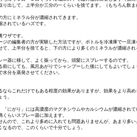
取り出して、上半分か三分の一くらいを捨てます。（もちろん飲ま
の方にミネラル分が濃縮されてきます。
縮されているハズです。
裏ワザです。
ージの編集者の方が実験した方法ですが、ボトルを冷凍庫で一旦凍
せて、上半分を捨てると、下の方により多くのミネラルが濃縮され
レー器に移して、よく振ってから、頭髪にスプレーするのです。
る前にしても、風呂あがりでシャンプーした後にしてもよいでしょ
で水分を蒸発させてください。
るならこれだけでもある程度の効果がありますが、効果をより高め
ょう。
。「にがり」には高濃度のマグネシウムやカルシウムが濃縮されて
滴くらいスプレー器に加えます。
せんので、これより多めに入れても問題ありませんが、あまり多い
くなるので、このくらいで十分でしょう。