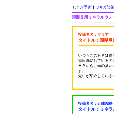
わきが手術
｜
ワキガ対
頭髪臭用ミネラルウォ
投稿者名：ダリア
タイトル：頭髪臭
いつもこのＨＰは参
毎日洗髪しているの
ＨＰから、頭の臭い
す。
先生が紹介している
投稿者名：五味院長
タイトル：ミネラ