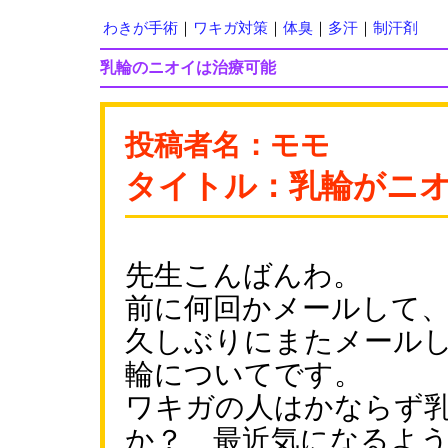
わきが手術
｜
ワキガ対策
｜
体臭
｜
多汗
｜
制汗剤
乳輪のニオイは治療可能
投稿者名：モモ
タイトル：乳輪がニ
先生こんばんわ。
前に何回かメールして
久しぶりにまたメール
輪についてです。
ワキガの人はかならず
か？ 最近気になるよ