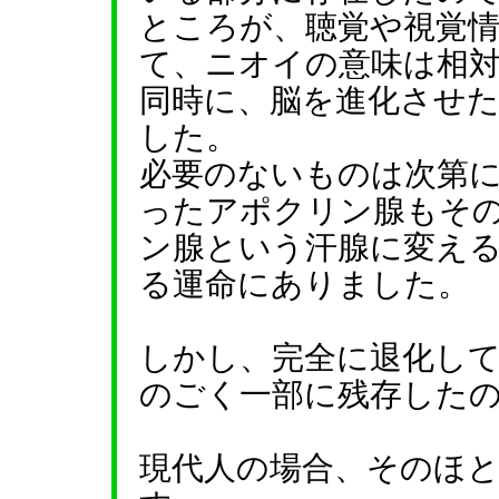
ところが、聴覚や視覚
て、ニオイの意味は相
同時に、脳を進化させ
した。
必要のないものは次第
ったアポクリン腺もそ
ン腺という汗腺に変え
る運命にありました。
しかし、完全に退化し
のごく一部に残存した
現代人の場合、そのほ