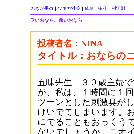
わきが手術
｜
ワキガ対策
｜
体臭
｜
多汗
｜
制汗剤
良いおなら、悪いおなら
投稿者名：NINA
タイトル：おならの
五味先生、３０歳主婦
が、私は、１時間に１
ツーンとした刺激臭が
けいでてしまいます。
にでることもおっくう
ないでしょうか。ニオ