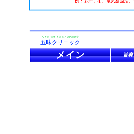
例：多汗手術、電気凝固法、
ワキガ･体臭･多汗 心と体の診療室
五味クリニック
メイン
診察