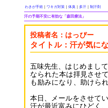
わきが手術
｜
ワキガ対策
｜
体臭
｜
多汗
｜
制汗剤
汗の予期不安に有効な「森田療法」
投稿者名：はっぴー
タイトル：汗が気に
五味先生、はじめまし
なられた本は拝見させ
も励みになり、助けら
本日、メールをさせて
汗が最近富みにひどく