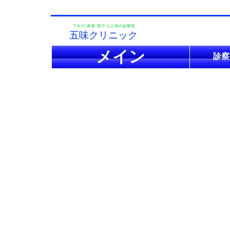
ワキガ･体臭･多汗 心と体の診療室
五味クリニック
メイン
診察