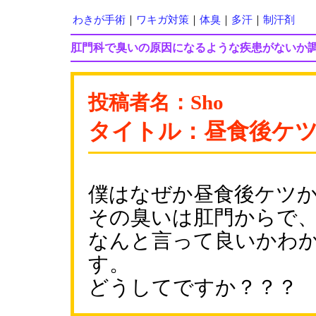
わきが手術
｜
ワキガ対策
｜
体臭
｜
多汗
｜
制汗剤
肛門科で臭いの原因になるような疾患がないか
投稿者名：Sho
タイトル：昼食後ケ
僕はなぜか昼食後ケツ
その臭いは肛門からで
なんと言って良いかわ
す。
どうしてですか？？？