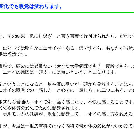
変化でも嗅覚は変わります。
り、その結果「気にし過ぎ」と言う言葉で片付けられたら、だれで
」にとっては明らかにニオイが「ある」訳ですから、あなたが当然
事は当然です。
膚科で、頭皮には異常ない（大きな大学病院でもう一度診てもらっ
、ニオイの原因は「頭皮」には無いということになります。
？ということになると、足や腋の臭いが、頭から発散することはあ
ニオイの嗅覚での「感じ方」と心での「感じ方」の二つにあること
本来なら普通のニオイでも、強く感じたり、不快に感じることです
変化や体質の変化で微妙に影響されます。
、ホルモン系の変調が、嗅覚に影響して、ニオイの感じ方を変える
すが、今度は一度皮膚科ではなく内科で何か体の変化がないか診て