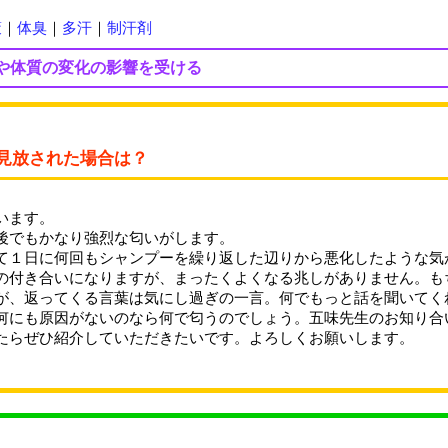
策
｜
体臭
｜
多汗
｜
制汗剤
や体質の変化の影響を受ける
見放された場合は？
います。
後でもかなり強烈な匂いがします。
て１日に何回もシャンプーを繰り返した辺りから悪化したような気
の付き合いになりますが、まったくよくなる兆しがありません。も
が、返ってくる言葉は気にし過ぎの一言。何でもっと話を聞いてく
何にも原因がないのなら何で匂うのでしょう。五味先生のお知り合
たらぜひ紹介していただきたいです。よろしくお願いします。