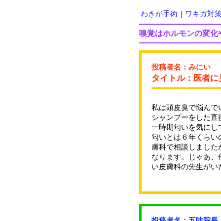
わきが手術
｜
ワキガ対
嗅覚はホルモンの変化
投稿者名：みにい
タイトル：医者に
私は頭皮臭で悩んで
シャンプーをした直
一時期匂いを気にし
匂いとは６年くらい
膚科で相談しました
なります。じゃあ、
い皮膚科の先生がい
投稿者名：五味院長