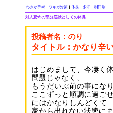
わきが手術
｜
ワキガ対策
｜
体臭
｜
多汗
｜
制汗剤
対人恐怖の部分症状としての体臭
投稿者名：のり
タイトル：かなり辛
はじめまして。今凄く
問題じゃなく、
もうだいぶ前の事にな
ここずっと順調に過ご
にはかなりしんどくて
家から出れない状態に