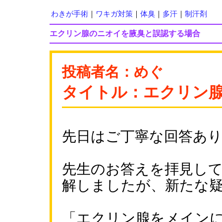
わきが手術
｜
ワキガ対策
｜
体臭
｜
多汗
｜
制汗剤
エクリン腺のニオイを腋臭と誤認する場合
投稿者名：めぐ
タイトル：エクリン
先日はご丁寧な回答あ
先生のお答えを拝見し
解しましたが、新たな
「エクリン腺をメイン