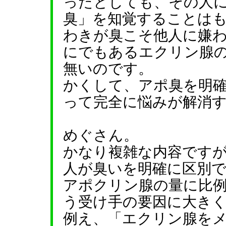
ったとしても、その人
臭」を知覚することは
わきが臭こそ他人に嫌
にでもあるエクリン腺
無いのです。
かくして、アポ臭を明
って完全に悩みが解消
めぐさん。
かなり複雑な内容です
人が臭いを明確に区別
アポクリン腺の量に比
う受け手の要因に大き
例え、「エクリン腺を