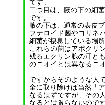
です。
二つ目は、腋の下の細
です。
腋の下は、通常の表皮
フテロイド菌やコリネ
細菌が棲息している場
これらの菌はアポクリ
残るエクリン腺の汗と
のニオイとは異なるニ
ですからそのような人
全に取り除けば当然「
なるはずですが、その
なるとは限らないので