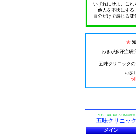
いずれにせよ、これ
「他人を不快にする
自分だけで感じる変
★
わきが多汗症研
五味クリニックの
お探
例
ワキガ･体臭･多汗 心と体の診療室
五味クリニッ
メイン