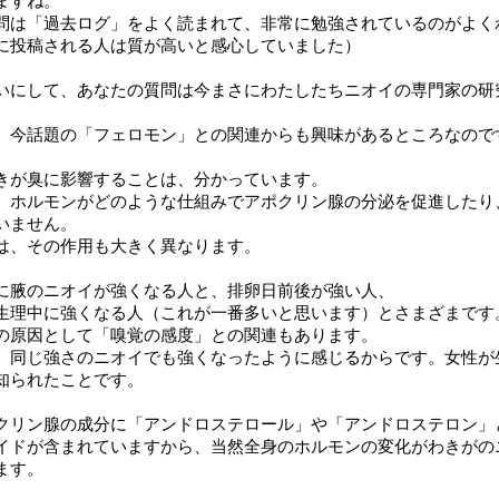
ますね。
問は「過去ログ」をよく読まれて、非常に勉強されているのがよく
に投稿される人は質が高いと感心していました）
いにして、あなたの質問は今まさにわたしたちニオイの専門家の研
、今話題の「フェロモン」との関連からも興味があるところなので
きが臭に影響することは、分かっています。
、ホルモンがどのような仕組みでアポクリン腺の分泌を促進したり
いません。
は、その作用も大きく異なります。
に腋のニオイが強くなる人と、排卵日前後が強い人、
生理中に強くなる人（これが一番多いと思います）とさまざまです
の原因として「嗅覚の感度」との関連もあります。
、同じ強さのニオイでも強くなったように感じるからです。女性が
知られたことです。
クリン腺の成分に「アンドロステロール」や「アンドロステロン」
イドが含まれていますから、当然全身のホルモンの変化がわきがの
ます。