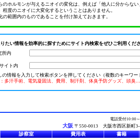
らのホルモンが与えるニオイの変化は、例えば「他人に分からない
」程度のニオイに大変化するということはありません。
化の範囲内のものであることを付け加えておきます。
知りたい情報を効率的に探すためにサイト内検索をぜひご利用くだ
究所内
サイト内
しの情報を入力して検索ボタンを押してください（複数のキーワー
：多汗手術、電気凝固法、費用、制汗剤、体臭予防グッズ、頭臭
電話受付10:00
ク
大阪
〒550-0013 大阪市西区新町3-8
診察室
費用表
書籍