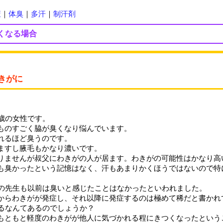
策
｜
体臭
｜
多汗
｜
制汗剤
くなる場合
きがに
0歳の女性です。
ものすごく脇が臭くなり悩んでいます。
れるほど臭うのです。
ますし腋毛もかなり濃いです。
りませんが叔父にわきがの人が居ます。わきがの可能性はかなり高
も臭かったという記憶はなく、汗もあまりかくほうではないので特
体の先生も以前は臭いと感じたことはなかったといわれました。
からわきがが発症し、それ以降に発症するのは極めて稀だと書かれ
するなんてあるのでしょうか？
もともと軽度のわきがが他人に気づかれる程にきつくなったという