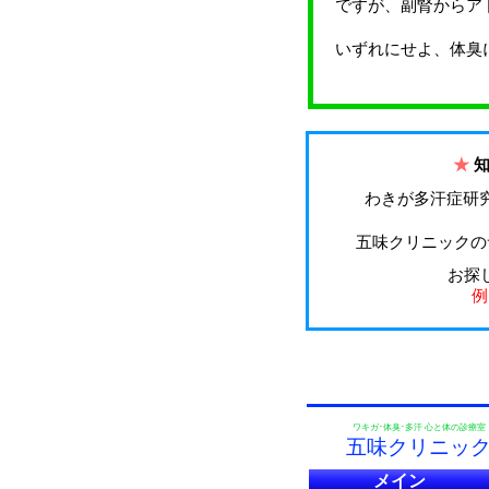
ですが、副腎からア
いずれにせよ、体臭
★
わきが多汗症研
五味クリニックの
お探
例
ワキガ･体臭･多汗 心と体の診療室
五味クリニッ
メイン