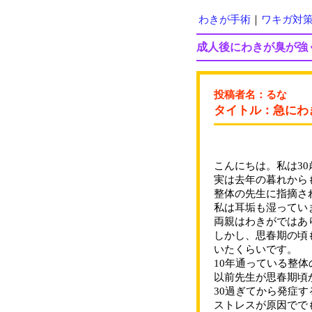
わきが手術
｜
ワキガ対
成人後にわきが臭が強
投稿者名：るな
タイトル：急にわ
こんにちは。私は3
実は去年の暮れから
整体の先生に指摘さ
私は耳垢も湿ってい
両親はわきがではあ
しかし、思春期の頃
いたくらいです。
10年通っている整
以前先生が思春期頃
30過ぎてから発症
ストレスが原因でで