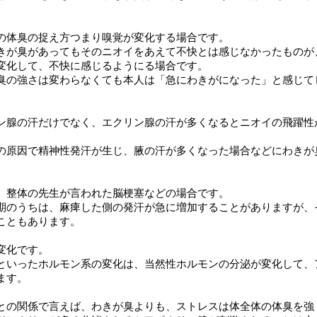
の体臭の捉え方つまり嗅覚が変化する場合です。
きが臭があってもそのニオイをあえて不快とは感じなかったものが
変化して、不快に感じるようにる場合です。
臭の強さは変わらなくても本人は「急にわきがになった」と感じて
。
ン腺の汗だけでなく、エクリン腺の汗が多くなるとニオイの飛躍性
の原因で精神性発汗が生じ、腋の汗が多くなった場合などにわきが
、整体の先生が言われた脳梗塞などの場合です。
期のうちは、麻痺した側の発汗が急に増加することがありますが、
こともあります。
変化です。
といったホルモン系の変化は、当然性ホルモンの分泌が変化して、
ます。
との関係で言えば、わきが臭よりも、ストレスは体全体の体臭を強