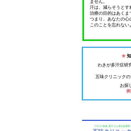
ません。
汗は、減らそうとす
治療の目的はあくま
つまり、あなたの心
このことを忘れない
★
わきが多汗症研
五味クリニックの
お探
例
ワキガ･体臭･多汗 心と体の診療室