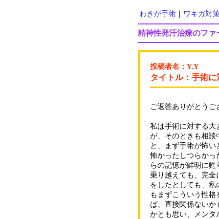
わきが手術
｜
ワキガ対
精神性発汗治療のファ
投稿者名：Y.Y
タイトル：手術に
ご返答ありがとうご
私は手術に対する大
が、そのときも相談
と、まず手術が怖い
怖かったしつらかっ
らの記憶が鮮明に甦
乗り越えても、完全
をしたとしても、私
もまずこういう性格
ば、直接関係ないか
かとも思い、メンタ