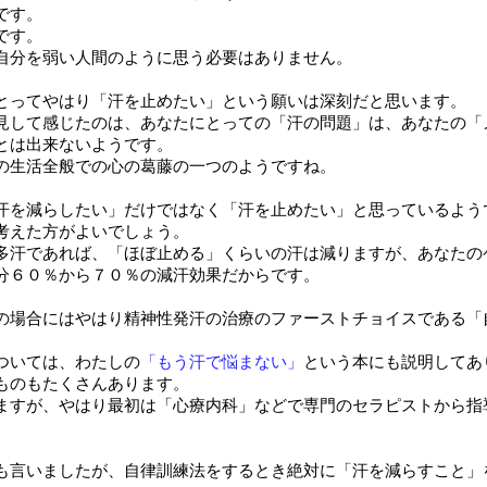
です。
です。
自分を弱い人間のように思う必要はありません。
とってやはり「汗を止めたい」という願いは深刻だと思います。
見して感じたのは、あなたにとっての「汗の問題」は、あなたの「
とは出来ないようです。
の生活全般での心の葛藤の一つのようですね。
汗を減らしたい」だけではなく「汗を止めたい」と思っているよう
考えた方がよいでしょう。
多汗であれば、「ほぼ止める」くらいの汗は減りますが、あなたの
分６０％から７０％の減汗効果だからです。
の場合にはやはり精神性発汗の治療のファーストチョイスである「
。
ついては、わたしの
「もう汗で悩まない」
という本にも説明してあ
ものもたくさんあります。
ますが、やはり最初は「心療内科」などで専門のセラピストから指
も言いましたが、自律訓練法をするとき絶対に「汗を減らすこと」