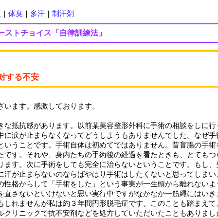
策
｜
体臭
｜
多汗
｜
制汗剤
ーストチョイス「自律訓練法」
対する不安
ざいます。感激しております。
きな抵抗感があります。以前某美容整形外科に手術の相談をしに行
中に涙が止まらなくなってどうしようもありませんでした。なぜ手
ということです。手術自体は初めてではありません。昔盲腸の手術
たです。それや、身内たちの手術後の経過を看たときも、とてもつ
ります。次に手術をしても完全に治らないということです。もし、
に汗が止まらないのならばやはり手術はしたくないと思ってしまい
の性格からして「手術をした」という事実が一生頭から離れないよ
を直さないといけないと思い実行中ですがなかなか一筋縄にはいき
もしれませんが私は約３年間円形脱毛症です。このことも踏まえて
ルクリニックで抗不安剤などを処方していただいたこともありまし