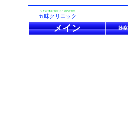
ワキガ･体臭･多汗 心と体の診療室
五味クリニック
メイン
診察