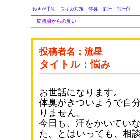
わきが手術
｜
ワキガ対策
｜
体臭
｜
多汗
｜
制汗剤
皮脂腺からの臭い
投稿者名：流星
タイトル：悩み
お世話になります。
体臭がきついようで自
りません。
今日も、汗をかいてい
た。とはいっても、相