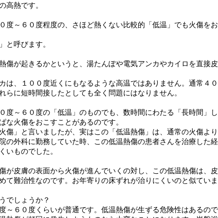
の高熱です。
０度～６０度程度の、さほど熱くない比較的「低温」でも火傷をお
」と呼びます。
熱傷が起きるかというと、湯たんぽや電気アンカやカイロを直接皮
カは、１００度近くにもなるような高温ではありません。通常４０
れらに短時間接したとしても全く問題にはなりません。
０度～６０度の「低温」のものでも、数時間にわたる「長時間」し
ぱな火傷をおこすことがあるのです。
火傷」と言いましたが、実はこの「低温熱傷」は、通常の火傷より
院の外科に勤務していた時、この低温熱傷の患者さんを治療した経
くいものでした。
傷が皮膚の表面から火傷が進んでいくの対し、この低温熱傷は、皮
めて難治性なのです。お年寄りの床ずれが治りにくいのと似ていま
うでしょうか？
度～６０度くらいが普通です。低温熱傷が生ずる危険性はあるので