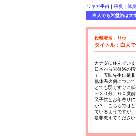
ワキガ手術
｜
腋臭
｜
体
白人でも岩盤浴は大
投稿者名：リウ
タイトル：白人で
カナダに住んでいま
日本から岩盤浴の情
て、五味先生に是非
低体温火傷について
とても弱くすぐに低
～３０分、６０度前
又子供とお年寄りに
か？ こちらではと
ているようですが、
是非教えてください