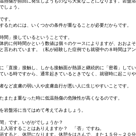
温熱傷が頻回に発生しようものなら大変なことになります。岩盤浴
でしょう。
です。
するためには、いくつかの条件が重なることが必要だからです。
時間」接しているということです。
体的に何時間かという数値は個々のケースによりますが、おおよそ
と言われています。（私が経験した症例でも就寝中の８時間はアン
に「直接」接触し、しかも接触面が熱源と継続的に「密着」してい
ている時ですから、通常起きているときでなく、就寝時に起こりや
者など皮膚の弱い人や皮膚血行が悪い人に生じやすいことです。
たまたま重なった時に低温熱傷の危険性が高くなるのです。
を岩盤浴に当てはめて考えてみましょう。
間」です。いががでしょうか？
上入浴することはありえますか？ 「否」ですね。
浴すると、休憩になります。休憩をはさんで、また１５分～２０分