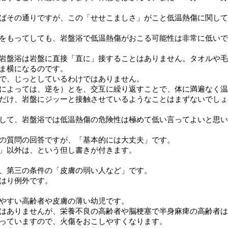
ばその通りですが、この「せせこましさ」がこと低温熱傷に関して
をもってしても、岩盤浴で低温熱傷がおこる可能性は非常に低いで
岩盤浴は岩盤に直接「直に」接することはありません。タオルや毛
ま横になるのです。
で、じっとしているわけではありません。
によっては、逆を）とを、交互に繰り返すことで、体に満遍なく温
だけ、岩盤にジッーと接触させているようなことはまずないでしょ
して、岩盤浴では低温熱傷の危険性は極めて低い言ってよいと思い
の質問の回答ですが、「基本的には大丈夫」です。
」以外は、という但し書きが付きます。
、第三の条件の「皮膚の弱い人など」です。
はり例外です。
やすい高齢者や皮膚の薄い幼児です。
はありませんが、栄養不良の高齢者や脳梗塞で半身麻痺の高齢者は
っていますので、火傷をおこしやすくなります。