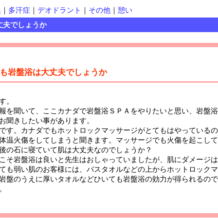
臭
｜
多汗症
｜
デオドラント
｜
その他
｜
憩い
丈夫でしょうか
も岩盤浴は大丈夫でしょうか
す。
報を聞いて、ここカナダで岩盤浴ＳＰＡをやりたいと思い、岩盤浴
お聞きしたい事があります。
です。カナダでもホットロックマッサージがとてもはやっているの
体温火傷をしてしまうと聞きます。マッサージでも火傷を起こして
後の石に寝ていて肌は大丈夫なのでしょうか？
こそ岩盤浴は良いと先生はおしゃっていましたが、肌にダメージは
ても弱い肌のお客様には、バスタオルなどの上からホットロックマ
岩盤のうえに厚いタオルなどひいても岩盤浴の効力が得られるので
。