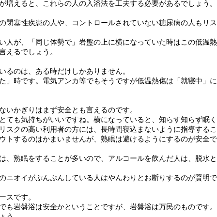
が増えると、これらの人の入浴法を工夫する必要があるでしょう。
の閉塞性疾患の人や、コントロールされていない糖尿病の人もリス
い人が、「同じ体勢で」岩盤の上に横になっていた時はこの低温熱
言えるでしょう。
いるのは、ある時だけしかありません。
た」時です。電気アンカ等でもそうですが低温熱傷は「就寝中」に
ないかぎりはまず安全とも言えるのです。
とても気持ちがいいですね。横になっていると、知らす知らず眠く
リスクの高い利用者の方には、長時間寝込まないように指導するこ
ウトするのはかまいませんが、熟眠は避けるようにするのが安全で
は、熟眠をすることが多いので、アルコールを飲んだ人は、脱水と
のニオイがぷんぷんしている人はやんわりとお断りするのが賢明で
ースです。
でも岩盤浴は安全かということですが、岩盤浴は万民のものです。
ょう。