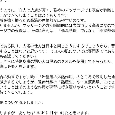
うように、白人は皮膚が薄く、強めのマッサージでも表皮が剥離し
」ができてしまうことはよくあります。
所を強く擦るため高温の摩擦熱が出やすいのです。
りませんが、マッサージの方が瞬間的には岩盤浴より高温になので
ージでの火傷は、正確に言えば、「低温熱傷」ではなく「高温熱傷
である限り、入浴の仕方は日本と同じようにするでしょうから、普
することはないと思います。（白人の肌については専門家ではあり
も確認してください）
、さらに特別皮膚の弱い人は厚めのタオルを使用してもらったり、
慮は必要と思います。
合の効果ですが、既に「岩盤浴の温熱作用」のところで説明した通
減少するでしょうが、遠赤外線の「熱産生」や「血液循環」にはさ
いうことはそのような作用が深部に行き渡りやすいということです
待できるでしょう。
傷について説明しました。
りますが、あなたはいい所に目をつけたと思います。