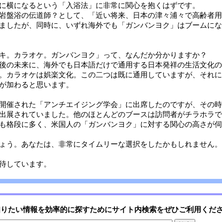
に横になるという「入浴法」に非常に関心を抱くはずです。
岩盤浴の伝道師？として、「近い将来、日本の津々浦々で高齢者用
ましたが、同時に、いずれ海外でも「ガンバンヨク」はブームにな
キ。カラオケ。ガンバンヨク」って、なんだか分かりますか？
後の未来に、海外でも日本語だけで通用する日本発祥の生活文化の
。カラオケは娯楽文化。この二つは既に通用していますが、それに
が加わると思います。
開催された「アンチエイジング学会」に出席したのですが、その時
出展されていました。他のほとんどのブースは訪問者がチラホラで
も格段に多く、米国人の「ガンバンヨク」に対する関心の高さが伺
ょう。あなたは、非常にタイムリーな選択をしたかもしれません。
待しています。
知りたい情報を効率的に探すためにサイト内検索をぜひご利用くだ