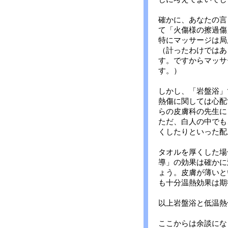
確かに、あなたの言
て「火傷様の擦過傷
特にマッサージは局
（計ったわけではあ
す。ですからマッサ
す。）
しかし、「岩盤浴」
熱傷に関しては心配
らの皮膚科の先生に
ただ、白人の中でも
くしたりといった配
タオルを厚くした場
導」の効果は確かに
ょう。皮膚が薄いと
も十分温熱効果は期
以上岩盤浴と低温熱
ここからは余談にな