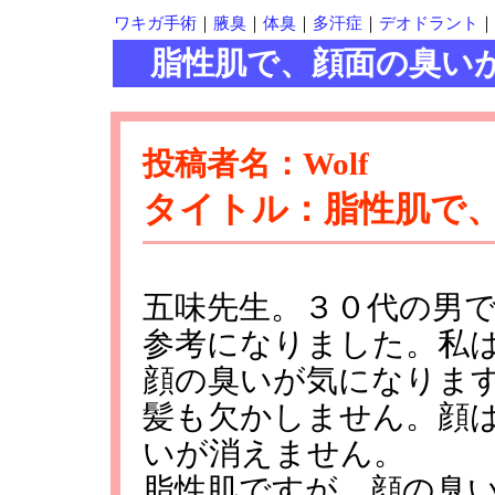
ワキガ手術
｜
腋臭
｜
体臭
｜
多汗症
｜
デオドラント
｜
脂性肌で、顔面の臭い
投稿者名：Wolf
タイトル：脂性肌で
五味先生。３０代の男
参考になりました。私
顔の臭いが気になりま
髪も欠かしません。顔
いが消えません。
脂性肌ですが、顔の臭