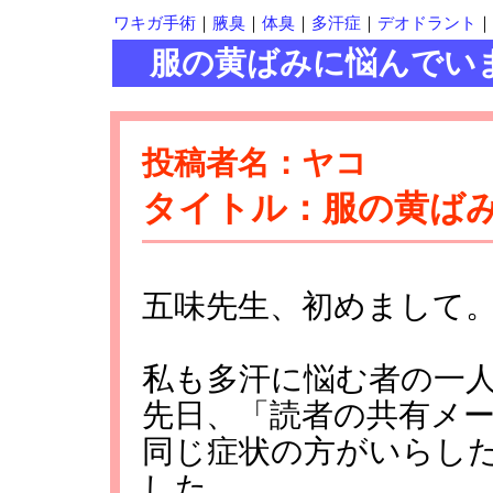
ワキガ手術
｜
腋臭
｜
体臭
｜
多汗症
｜
デオドラント
｜
服の黄ばみに悩んでい
投稿者名：ヤコ
タイトル：服の黄ば
五味先生、初めまして
私も多汗に悩む者の一人
先日、「読者の共有メ
同じ症状の方がいらし
した。