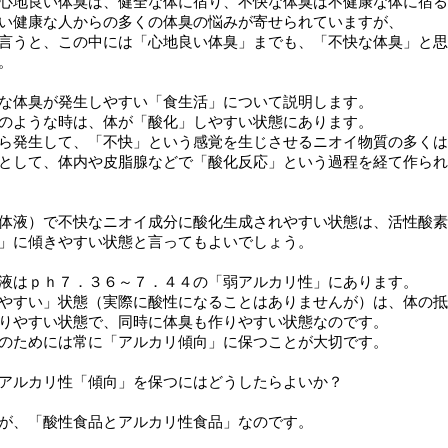
心地良い体臭は、健全な体に宿り、不快な体臭は不健康な体に宿る
い健康な人からの多くの体臭の悩みが寄せられていますが、
言うと、この中には「心地良い体臭」までも、「不快な体臭」と思
。
な体臭が発生しやすい「食生活」について説明します。
のような時は、体が「酸化」しやすい状態にあります。
ら発生して、「不快」という感覚を生じさせるニオイ物質の多くは
として、体内や皮脂腺などで「酸化反応」という過程を経て作られ
体液）で不快なニオイ成分に酸化生成されやすい状態は、活性酸素
が「酸性」に傾きやすい状態と言ってもよ
液はｐｈ７．３６～７．４４の「弱アルカリ性」にあります。
やすい」状態（実際に酸性になることはありませんが）は、体の抵
りやすい状態で、同時に体臭も作りやすい状態なのです。
のためには常に「アルカリ傾向」に保つことが大切です。
アルカリ性「傾向」を保つにはどうしたらよいか？
が、「酸性食品とアルカリ性食品」なのです。