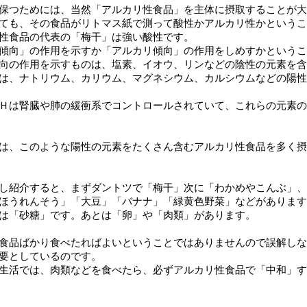
保つためには、当然「アルカリ性食品」を主体に摂取することが大
ても、その食品がリトマス紙で測って酸性かアルカリ性かというこ
性食品の代表の「梅干」は強い酸性です。
傾向」の作用を示すか「アルカリ傾向」の作用をしめすかというこ
向の作用を示すものは、塩素、イオウ、リンなどの陰性の元素を含
は、ナトリウム、カリウム、マグネシウム、カルシウムなどの陽性
Ｈは腎臓や肺の緩衝系でコントロールされていて、これらの元素の
は、このような陽性の元素をたくさん含むアルカリ性食品を多く摂
し紹介すると、まずダントツで「梅干」次に「わかめやこんぶ」、
ほうれんそう」「大豆」「バナナ」「緑黄色野菜」などがあります
は「砂糖」です。あとは「卵」や「肉類」があります。
食品ばかり食べたればよいということではありませんので誤解しな
要としているのです。
生活では、肉類などを食べたら、必ずアルカリ性食品で「中和」す