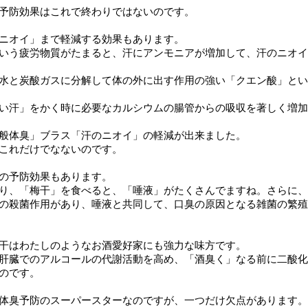
予防効果はこれで終わりではないのです。
ニオイ」まで軽減する効果もあります。
いう疲労物質がたまると、汗にアンモニアが増加して、汗のニオイ
水と炭酸ガスに分解して体の外に出す作用の強い「クエン酸」とい
い汗」をかく時に必要なカルシウムの腸管からの吸収を著しく増加
般体臭」ブラス「汗のニオイ」の軽減が出来ました。
これだけでなないのです。
の予防効果もあります。
り、「梅干」を食べると、「唾液」がたくさんでますね。さらに、
の殺菌作用があり、唾液と共同して、口臭の原因となる雑菌の繁殖
干はわたしのようなお酒愛好家にも強力な味方です。
肝臓でのアルコールの代謝活動を高め、「酒臭く」なる前に二酸化
のです。
体臭予防のスーパースターなのですが、一つだけ欠点があります。