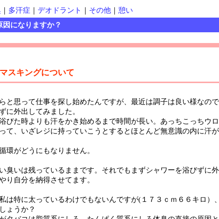
臭
｜
多汗症
｜
デオドラント
｜
その他
｜
憩い
原因になりますか？
マスキングについて
らと思って仕事を探し始めたんですが、最近は調子は良い様なので
ずに外出してみました。
浴びた時よりも汗をかき始めるまで時間が長い。あっちこっちウロ
って、いざレジに持っていこうとするとほとんど無意識の内に汗が
循環がどうにもなりません。
い臭いは残っているままです。それでもまずシャワーを浴びずに外
やり自分を納得させてます。
は特に太っているわけでもないんですが(１７３ｃｍ６６キロ）
しょうか？
がタバコは脂質系にしろ、たんぱく質系にしろ体臭の直接の原因と