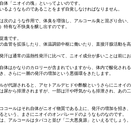
自体「ニオイの塊」といってよいのです。
いるようなものであることをまず自覚しなければなりません。
は次のような作用で、体臭を増強し、アルコール臭と混ざり合い、
）特有な不快臭を醸し出すのです。
促進です。
の血管を拡張したり、体温調節中枢に働いたり、直接汗腺活動を高
発汗は通常の温熱性発汗に比べて、ニオイ成分が多いことは前にお
自体はかなりのカロリーが含まれていますから、体内で酸化される
き、さらに一層の発汗の増加という悪循環をきたします。
ルが代謝されると、アセトアルデヒドや酢酸というさらにニオイの
は尿から排泄されますが、一部は汗や呼気からも排泄され、あの二
ココールはそれ自体がニオイ物質である上に、発汗の増加を招き、
るという、まさにニオイのオンパレードのようなものなのです。
は、アルコールはタバコと並び「二大悪臭源」といえるでしょう。