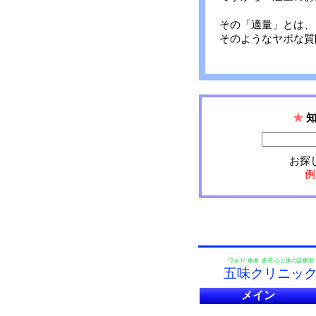
その「適量」とは、
そのようなヤボな質
★
お探
例
ワキガ･体臭･多汗 心と体の診療室
五味クリニッ
メイン