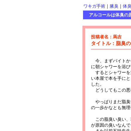
ワキガ手術
｜
腋臭
｜
体
アルコールは体臭の
投稿者名：馬吉
タイトル：脂臭の
今、まずバイトか
に朝シャワーを浴び
するとシャワーを
い本屋で本を手にと
した。
どうしてもこの悪
やっぱりまだ脂臭
の一歩かなとも無理
この脂臭い臭い、私
が原因の臭いなんで
また以前五味先生