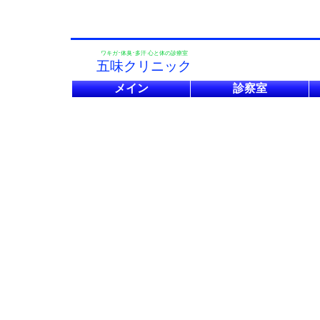
ワキガ･体臭･多汗 心と体の診療室
五味クリニック
メイン
診察室