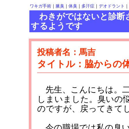
ワキガ手術
｜
腋臭
｜
体臭
｜
多汗症
｜
デオドラント
｜
わきがではないと診断
するようです
投稿者名：馬吉
タイトル：脇からの
先生、こんにちは。二
しまいました。臭いの
のですが、戻ってきて
今の職場では私の臭い