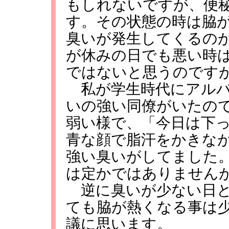
もしれないですが、便
す。その状態の時は脇
臭いが発生してくるの
が休みの日でも悪い時
ではないと思うのです
私が学生時代にアルバ
いの強い同僚がいたの
弱い様で、「今日は下
青な顔で脂汗をかきな
強い臭いがしてました
は定かではありません
逆に臭いが少ない日と
ても脇が熱くなる事は
議に思います。