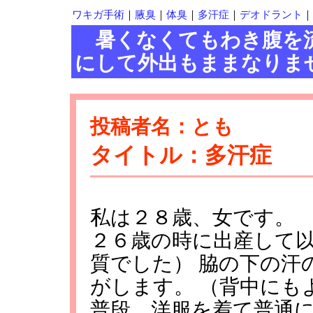
ワキガ手術
｜
腋臭
｜
体臭
｜
多汗症
｜
デオドラント
｜
暑くなくてもわき腹を流
にして外出もままなりま
投稿者名：とも
タイトル：多汗症
私は２８歳、女です。
２６歳の時に出産して
質でした） 脇の下の汗
がします。 （背中にも
普段、洋服を着て普通