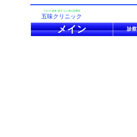
ワキガ･体臭･多汗 心と体の診療室
五味クリニック
メイン
診察