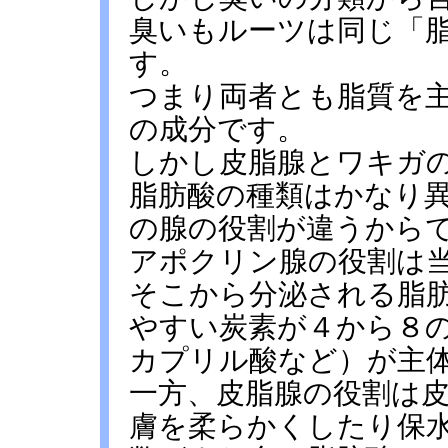
臭いもルーツは同じ「
す。
つまり両者とも脂質を
の成分です。
しかし皮脂腺とワキガ
脂肪酸の種類はかなり異
の腺の役割が違うから
アポクリン腺の役割は
そこから分泌される脂
やすい炭素が４から８
カプリル酸など）が主
一方、皮脂腺の役割は
膚を柔らかくしたり保