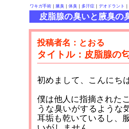
ワキガ手術
｜
腋臭
｜
体臭
｜
多汗症
｜
デオドラント
｜
皮脂腺の臭いと腋臭の臭
投稿者名：とおる
タイトル：皮脂腺の
初めまして、こんにち
僕は他人に指摘された
うな臭いがするような
耳垢も乾いているし、
いがしません。