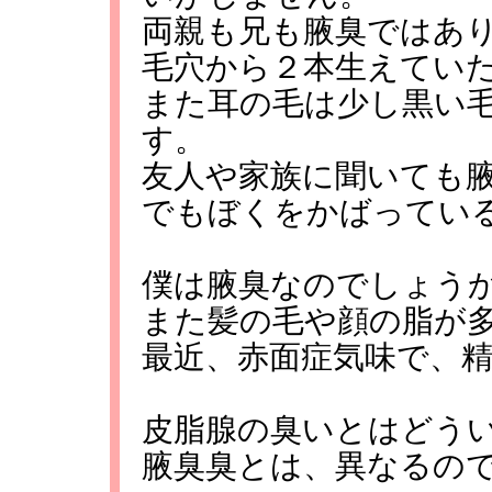
両親も兄も腋臭ではあり
毛穴から２本生えてい
また耳の毛は少し黒い
す。
友人や家族に聞いても
でもぼくをかばってい
僕は腋臭なのでしょう
また髪の毛や顔の脂が
最近、赤面症気味で、
皮脂腺の臭いとはどう
腋臭臭とは、異なるの