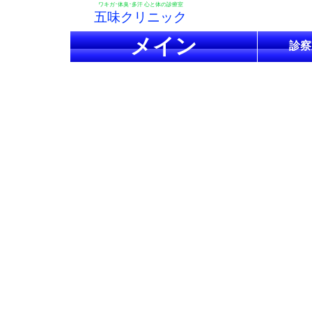
ワキガ･体臭･多汗 心と体の診療室
五味クリニック
メイン
診察