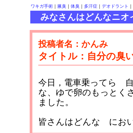
ワキガ手術
｜
腋臭
｜
体臭
｜
多汗症
｜
デオドラント
｜
みなさんはどんなニオ
投稿者名：かんみ
タイトル：自分の臭
今日，電車乗ってら 
な、ゆで卵のもっとく
ました。
皆さんはどんな にお