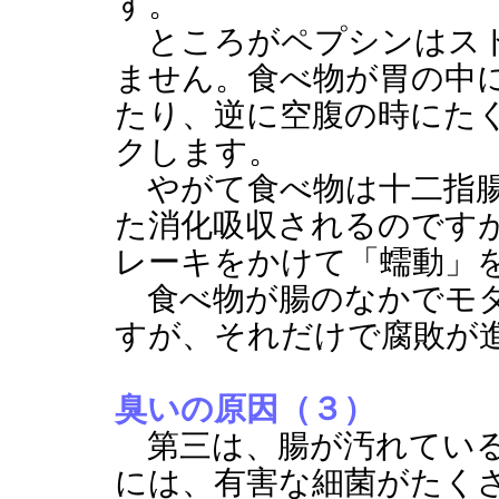
す。
ところがペプシンはスト
ません。食べ物が胃の中
たり、逆に空腹の時にた
クします。
やがて食べ物は十二指腸
た消化吸収されるのです
レーキをかけて「蠕動」
食べ物が腸のなかでモタ
すが、それだけで腐敗が
臭いの原因（３）
第三は、腸が汚れている
には、有害な細菌がたく